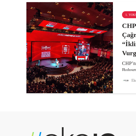
1. YO
CHP’
Çağr
“İkl
Vurg
CHP’ni
Buluşm
yapan 
Eko
bir güç
değerli
Onları 
katılmal