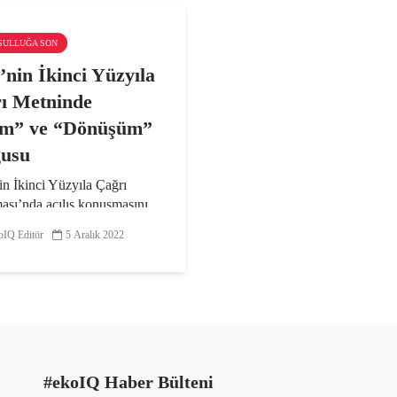
KSULLUĞA SON
nin İkinci Yüzyıla
ı Metninde
im” ve “Dönüşüm”
usu
n İkinci Yüzyıla Çağrı
ası’nda açılış konuşmasını
Kemal Kılıçdaroğlu yepyeni
IQ Editör
5 Aralık 2022
 birliğinden söz ederek, “70
 isimle tek tek görüştüm.
siyaset üstü güç birliğine
arı için...
#ekoIQ Haber Bülteni