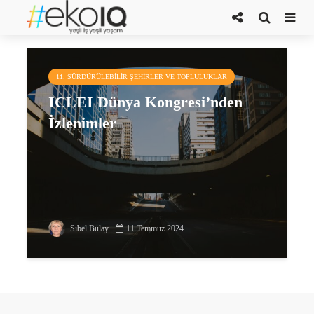
Jeremy Eppel
11. SÜRDÜRÜLEBILIR ŞEHIRLER VE TOPLULUKLAR
ICLEI Dünya Kongresi’nden
İzlenimler
Sibel Bülay
11 Temmuz 2024