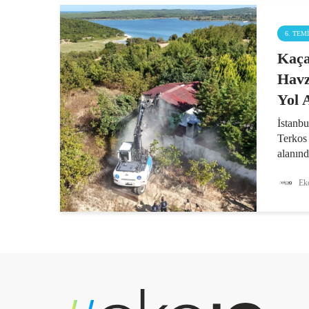
6. TEM
Kaça
Havz
Yol 
İstanb
Terkos
alanın
tarafın
su kay
Eko
sınıfla
metre..