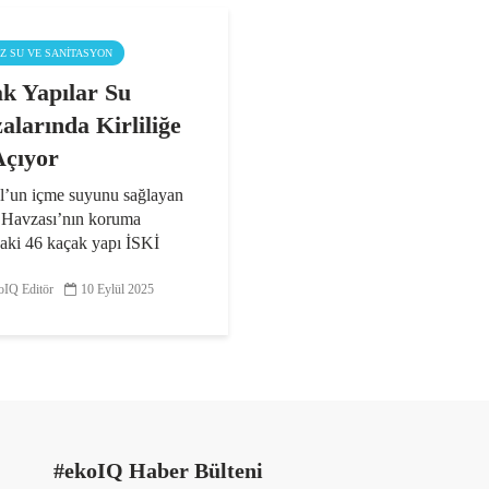
IZ SU VE SANITASYON
k Yapılar Su
alarında Kirliliğe
Açıyor
ul’un içme suyunu sağlayan
 Havzası’nın koruma
daki 46 kaçak yapı İSKİ
dan kaldırıldı. Yıkılan binalar
nağına olan mesafesine göre
IQ Editör
10 Eylül 2025
ndırılıyor. Su kaynağına 300
.
#ekoIQ Haber Bülteni