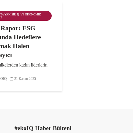
ANA YAKIŞIR İŞ VE EKONOMIK
ME
 Rapor: ESG
ında Hedeflere
mak Halen
ayıcı
ülkelerden kadın liderlerin
ıyla gerçekleşen yeni bir
 raporlaştırılan sonuçlarına
OIQ
21 Kasım 2025
evresel, sosyal ve yönetişim
alanında hedeflere ulaşmak
orlayıcı. Ankete katılanların
..
#ekoIQ Haber Bülteni