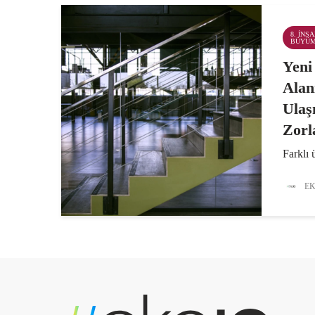
8. İNS
BÜYÜ
Yeni
Alan
Ulaş
Zorl
Farklı 
katılım
anketin
EK
göre, ç
(ESG) 
halen z
%42’si.