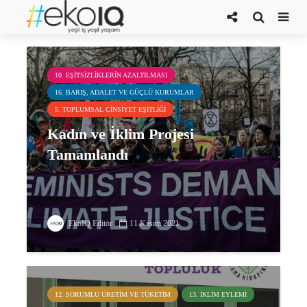
Kadın ve İklim Projesi
10. EŞITSIZLIKLERIN AZALTILMASI
16. BARIŞ, ADALET VE GÜÇLÜ KURUMLAR
5. TOPLUMSAL CINSIYET EŞITLIĞI
Kadın ve İklim Projesi
Tamamlandı
EkoIQ Editör
11 Kasım 2021
12. SORUMLU ÜRETIM VE TÜKETIM
13. İKLIM EYLEMI