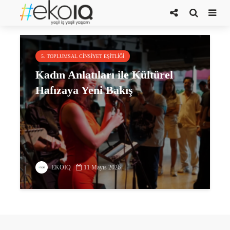
Kadın Yüzler Festivali
5. TOPLUMSAL CINSIYET EŞITLIĞI
Kadın Anlatıları ile Kültürel
Hafızaya Yeni Bakış
EKOIQ
11 Mayıs 2026