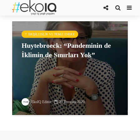
Kadri Simson
7. ERIŞILEBILIR VE TEMIZ ENERJI
Huytebroeck: “Pandeminin de
İklimin de Sınırları Yok”
EkoIQ Editör
20 Temmuz 2020