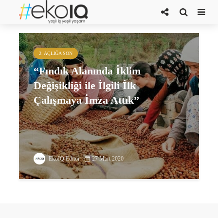
kahve
2. AÇLIĞA SON
“Fındık Alanında İklim
Değişikliği ile İlgili İlk
Çalışmaya İmza Attık”
EkoIQ Editör
27 Mart 2020