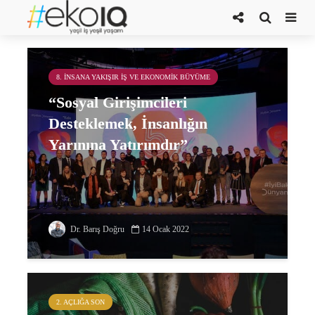
Kale Grup
8. İNSANA YAKIŞIR İŞ VE EKONOMIK BÜYÜME
“Sosyal Girişimcileri
Desteklemek, İnsanlığın
Yarınına Yatırımdır”
Dr. Barış Doğru
14 Ocak 2022
2. AÇLIĞA SON