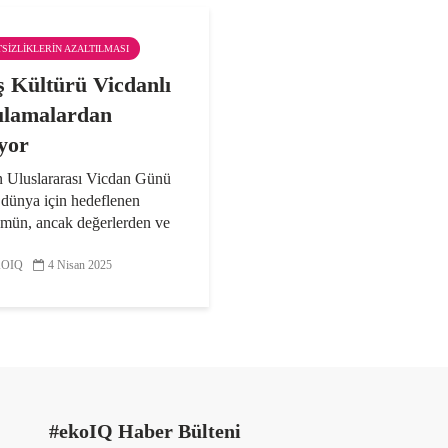
ITSIZLIKLERIN AZALTILMASI
ş Kültürü Vicdanlı
lamalardan
yor
n Uluslararası Vicdan Günü
 dünya için hedeflenen
mün, ancak değerlerden ve
şlardan oluşan bir barış
 ile mümkün olabileceği
OIQ
4 Nisan 2025
nıyor. Birleşmiş Milletler
enel Kurulu, 2019...
#ekoIQ Haber Bülteni