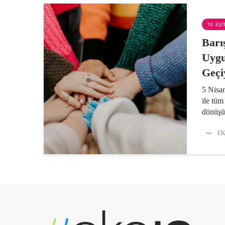
10. EŞ
Barı
Uygu
Geçi
5 Nisa
ile tüm
dönüşü
davranı
kültürü
EK
vurgula
(BM) G