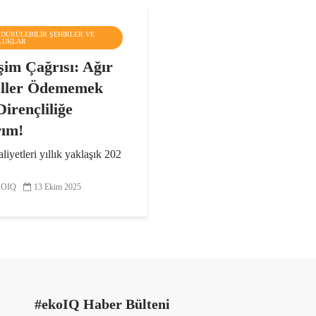
RDÜRÜLEBILIR ŞEHIRLER VE
LUKLAR
şim Çağrısı: Ağır
ller Ödememek
Dirençliliğe
rım!
liyetleri yıllık yaklaşık 202
dolara ulaşmışken, 2025
sklerinin Azaltılması
OIQ
13 Ekim 2025
l Değerlendirme Raporu’na
rçek maliyet bunun 11 katı,
klaşık 2,3 trilyon dolar
. Her yıl 13...
#ekoIQ Haber Bülteni