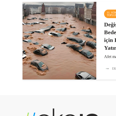
11. SÜ
TOPLU
Deği
Bede
için 
Yatı
Afet ma
milyar 
Afet Ri
EK
Kürese
göre ge
yani ya
olabilir