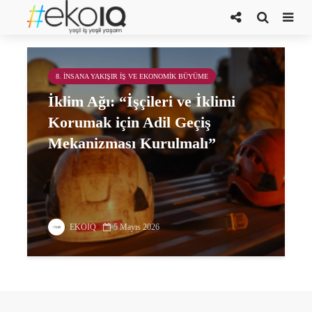
kamu kaynağı
8. İNSANA YAKIŞIR İŞ VE EKONOMIK BÜYÜME
İklim Ağı: “İşçileri ve İklimi
Korumak için Adil Geçiş
Mekanizması Kurulmalı”
EKOIQ
5 Mayıs 2026