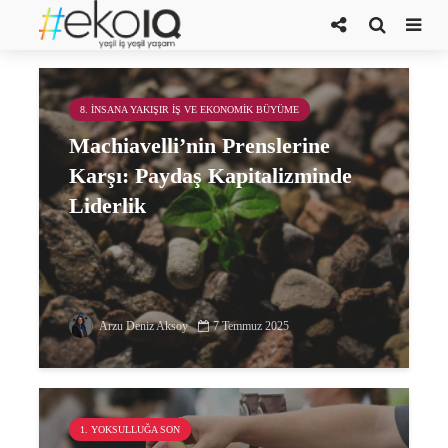
kapitalizm
8. İNSANA YAKIŞIR İŞ VE EKONOMIK BÜYÜME
Machiavelli’nin Prenslerine
Karşı: Paydaş Kapitalizminde
Liderlik
Arzu Deniz Aksoy
7 Temmuz 2025
1. YOKSULLUĞA SON