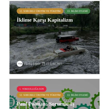
12. SORUMLU ÜRETIM VE TÜKETIM
13. İKLIM EYLEMI
İklime Karşı Kapitalizm
EkoIQ Editör
15 Eylül 2021
1. YOKSULLUĞA SON
12. SORUMLU ÜRETIM VE TÜKETIM
13. İKLIM EYLEMI
Paul Polman: Sorumlu İş