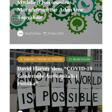
Modelleri Koronavirüs
Mücadelesini Bir Adım Öne
Taşıyabilir
EkoIQ Editör
26 Mart 2020
12. SORUMLU ÜRETIM VE TÜKETIM
13. İKLIM EYLEMI
David Harvey’den: “COVID-19
Günlerinde Antikapitalist
Politika”