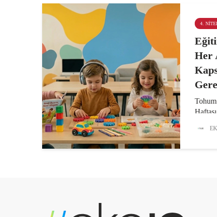
4. NITE
Eğit
Her 
Kaps
Gere
Tohum 
Haftası
nöroçeş
EK
potansi
istihda
sağlama
2010’d