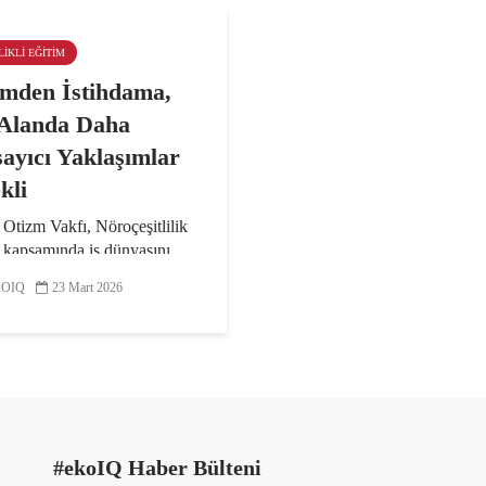
LIKLI EĞITIM
imden İstihdama,
Alanda Daha
ayıcı Yaklaşımlar
kli
Otizm Vakfı, Nöroçeşitlilik
 kapsamında iş dünyasını
itliliğin sunduğu büyük
OIQ
23 Mart 2026
yeli keşfetmeye ve kapsayıcı
mın yaygınlaşmasına katkı
ya davet ediyor. Vakfın
an bu yana...
#ekoIQ Haber Bülteni