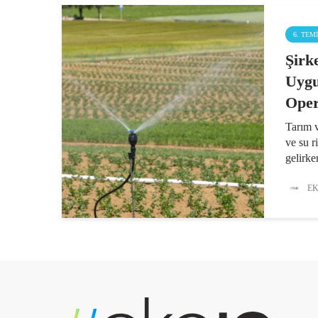
6. TEM
Şirk
Uygu
Oper
Tarım v
ve su r
gelirke
yönetm
uygula
EK
bir dön
karşıya.