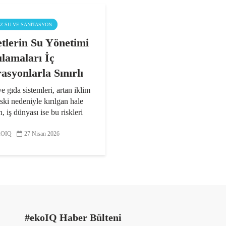
IZ SU VE SANITASYON
etlerin Su Yönetimi
lamaları İç
asyonlarla Sınırlı
e gıda sistemleri, artan iklim
iski nedeniyle kırılgan hale
n, iş dünyası ise bu riskleri
ede finansman, veri ve
ma ölçeği açısından önemli
OIQ
27 Nisan 2026
üşüm ihtiyacıyla karşı
..
#ekoIQ Haber Bülteni