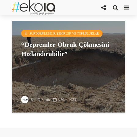
Karapınar
11. SÜRDÜRÜLEBILIR ŞEHIRLER VE TOPLULUKLAR
“Depremler Obruk Çökmesini
Hızlandırabilir”
EkoIQ Editör
3 Mart 2023