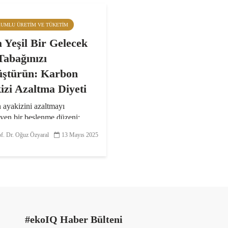
RUMLU ÜRETIM VE TÜKETIM
 Yeşil Bir Gelecek
Tabağınızı
ştürün: Karbon
izi Azaltma Diyeti
 ayakizini azaltmayı
yen bir beslenme düzeni;
e mevsimsel gıdalara
f. Dr. Oğuz Özyaral
13 Mayıs 2025
yi, bitki bazlı beslenme
lıklarını benimsemeyi ve
rafını önlemeyi içerir. Bu
, yalnızca çevresel...
#ekoIQ Haber Bülteni