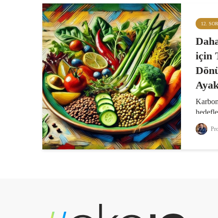
12. SO
Daha
için 
Dönü
Ayak
Karbon
hedefle
yerel v
Pro
yönelme
alışkan
gıda is
değişim