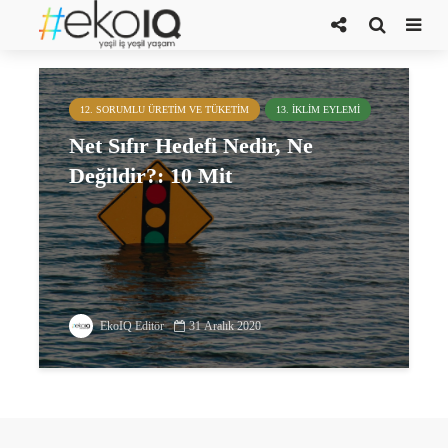
karbon denkleştirme
12. SORUMLU ÜRETIM VE TÜKETIM
13. İKLIM EYLEMI
Net Sıfır Hedefi Nedir, Ne
Değildir?: 10 Mit
EkoIQ Editör
31 Aralık 2020