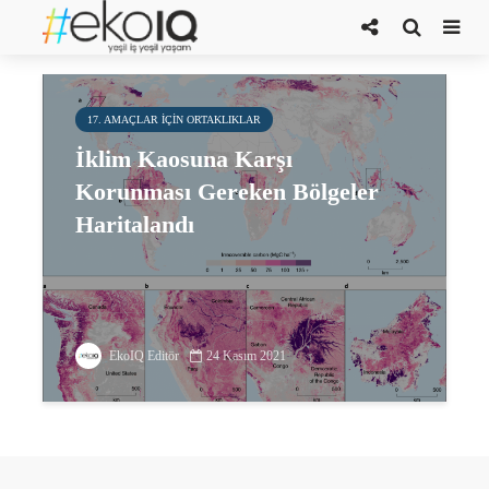
Karbon rezervleri
17. AMAÇLAR IÇIN ORTAKLIKLAR
İklim Kaosuna Karşı
Korunması Gereken Bölgeler
Haritalandı
EkoIQ Editör
24 Kasım 2021