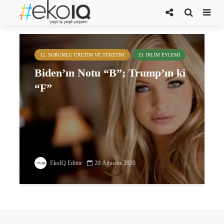
Karne
12. SORUMLU ÜRETIM VE TÜKETIM
13. İKLIM EYLEMI
Biden’ın Notu “B”; Trump’ın ki
“F”
EkoIQ Editör
20 Ağustos 2020