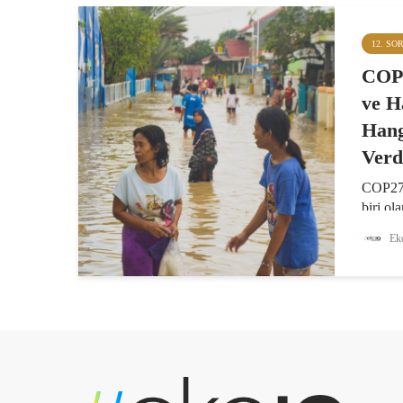
12. SO
COP2
ve H
Hang
Verd
COP27’
biri ol
mekani
Eko
gelişmi
başlad
Mısır’
müzake
“kayıp 