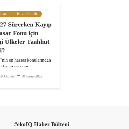
RUMLU ÜRETIM VE TÜKETIM
7 Sürerken Kayıp
asar Fonu için
i Ülkeler Taahhüt
i?
nin en hassas konularından
an kayıp ve zarar
zması finansmanına dair
IQ Editör
10 Kasım 2022
ş ülkeler taahhütler vermeye
ı. Yazı: Bulut BAGATIR
da devam eden iklim
releri devam ederken
ve...
#ekoIQ Haber Bülteni