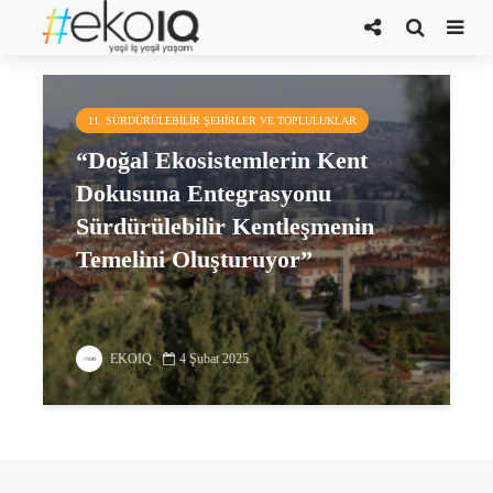
kent parkları
11. SÜRDÜRÜLEBILIR ŞEHIRLER VE TOPLULUKLAR
“Doğal Ekosistemlerin Kent
Dokusuna Entegrasyonu
Sürdürülebilir Kentleşmenin
Temelini Oluşturuyor”
EKOIQ
4 Şubat 2025