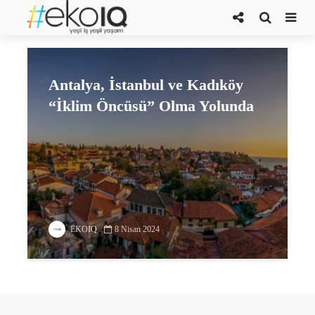
kent ve iklim
Antalya, İstanbul ve Kadıköy
“İklim Öncüsü” Olma Yolunda
EKOIQ
8 Nisan 2024