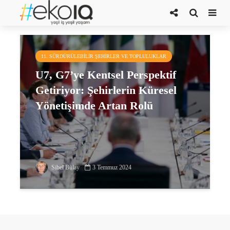
Kentsel Perspektif
11. SÜRDÜRÜLEBILIR ŞEHIRLER VE TOPLULUKLAR
U7, G7’ye Kentsel Perspektif
Getiriyor: Şehirlerin Küresel
Yönetişimde Artan Rolü
Sibel Bülay
3 Temmuz 2024