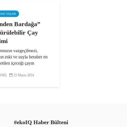
DAKI YAŞAM
nden Bardağa”
ürülebilir Çay
imi
rımızın vazgeçilmezi,
n eski ve suyla beraber en
etilen içeceği çayın
nde sürdürülebilirliği
ak ve bu konudaki
OIQ
21 Mayıs 2024
alığı artırmak adına
ş Milletler’in ilan ettiği...
#ekoIQ Haber Bülteni