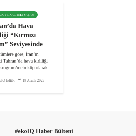
LIK VE KALITELI YAŞAM
an’da Hava
liği “Kırmızı
m” Seviyesinde
ümlere göre, İran’ın
i Tahran’da hava kirliliği
krogram/metreküp olarak
ndi. Ölçüm değerlerine göre
in havası herkes için
IQ Editör
19 Aralık 2023
ız ve riskli. İran’ın başkenti
da...
#ekoIQ Haber Bülteni