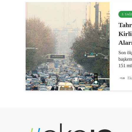
3. SAĞ
Tahr
Kirli
Alar
Son ölç
başkent
151 mi
belirle
başkent
Eko
sağlıks
Tahran’