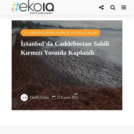
kırmızı yosun
11. SÜRDÜRÜLEBILIR ŞEHIRLER VE TOPLULUKLAR
İstanbul’da Caddebostan Sahili
Kırmızı Yosunla Kaplandı
EkoIQ Editör
22 Kasım 2022