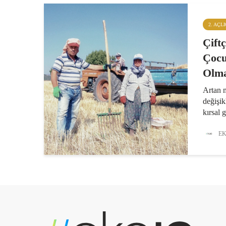
2. AÇL
Çiftç
Çocu
Olma
Artan m
değişik
kırsal 
tarımın
güvenli
EK
yandan
üretici