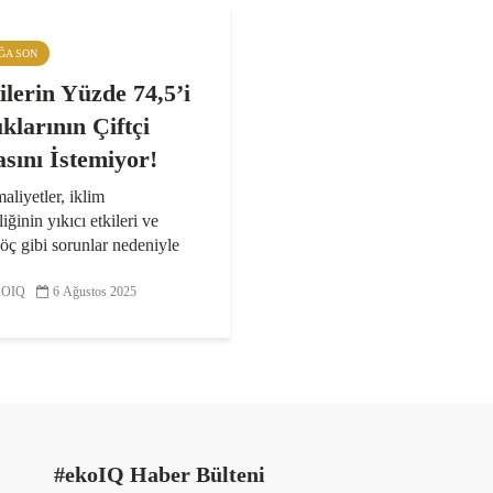
IĞA SON
ilerin Yüzde 74,5’i
klarının Çiftçi
sını İstemiyor!
aliyetler, iklim
liğinin yıkıcı etkileri ve
göç gibi sorunlar nedeniyle
 sürdürülebilirliği ve gıda
ği tehlike altında. Öte
OIQ
6 Ağustos 2025
 Ege Bölgesi’ndeki
lerin yaşadıkları ekonomik...
#ekoIQ Haber Bülteni