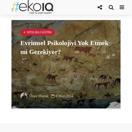
kıskançlık
4. NITELIKLI EĞITIM
Evrimsel Psikolojiyi Yok Etmek
mi Gerekiyor?
Ömer Mızrak
6 Mart 2024