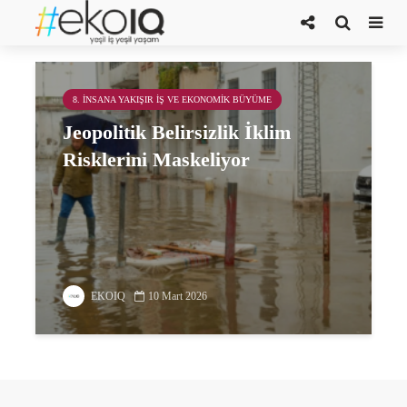
kitlesel toplumsal huzursuzluk
8. İNSANA YAKIŞIR İŞ VE EKONOMIK BÜYÜME
Jeopolitik Belirsizlik İklim
Risklerini Maskeliyor
EKOIQ
10 Mart 2026