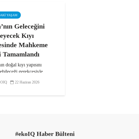
DAKI YAŞAM
’nın Geleceğini
leyecek Kıyı
esinde Mahkeme
i Tamamlandı
n doğal kıyı yapısını
rebileceği gerekçesiyle
a taşınan Mahmuz Projesi
OIQ
22 Haziran 2026
hkeme keşfi yapıldı. Keşfe
 Şile Kent Konseyi;
rın, bilimsel
endirmelere dayanması
ğine...
#ekoIQ Haber Bülteni