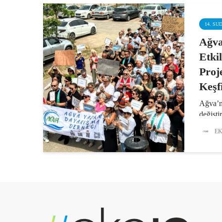
14. SU
Ağva
Etki
Proj
Keşf
Ağva’nı
değişti
yargıy
EK
için ma
katılan
kararla
değerl
gerekti