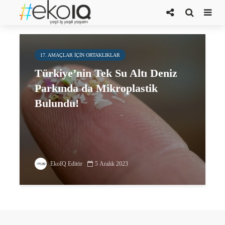
kıyı kumu
17. AMAÇLAR IÇIN ORTAKLIKLAR
Türkiye’nin Tek Su Altı Deniz
Parkında da Mikroplastik
Bulundu!
EkoIQ Editör
5 Aralık 2023