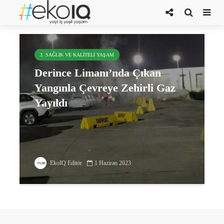
Kocaeli
3. SAĞLIK VE KALITELI YAŞAM
Derince Limanı’nda Çıkan
Yangınla Çevreye Zehirli Gaz
Yayıldı
EkoIQ Editör
1 Haziran 2023