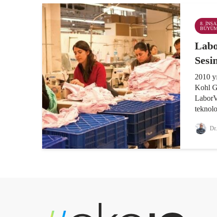
8. İNS
BÜYÜ
Labo
Sesi
2010 y
Kohl Gi
LaborVo
teknolo
sahalar
Dr.
şekilde
hem işv