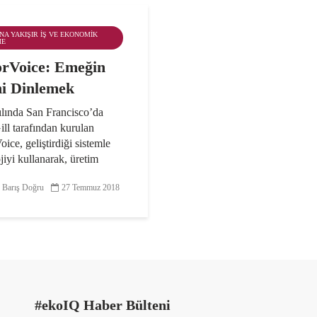
ANA YAKIŞIR İŞ VE EKONOMIK
ME
rVoice: Emeğin
ni Dinlemek
ılında San Francisco’da
ll tarafından kurulan
ice, geliştirdiği sistemle
jiyi kullanarak, üretim
ını şeffaflaştırmayı ve bu
 Barış Doğru
27 Temmuz 2018
 hem işçiler, hem markalar,
erenler için...
#ekoIQ Haber Bülteni