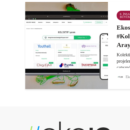
8. İNS
BÜYÜ
Ekos
#Kol
Aray
Kolekt
projele
çatısınd
web sit
Eko
dayanı
sayfas
gelen 