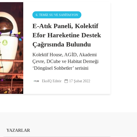
6. TEMIZ SU VE SANITASYON
E-Atık Paneli, Kolektif
Efor Hareketine Destek
Çağrısında Bulundu
Kolektif House, AGİD, Akademi
Çevre, DCube ve Habitat Derneği
‘Döngüsel Sohbetler’ serisini
başlattı. Serinin ilk panelinde ‘e-
atık’ konusu konuşulurken
EkoIQ Editör
17 Şubat 2022
katılımcılar, gelecek nesillere temiz
bir...
YAZARLAR