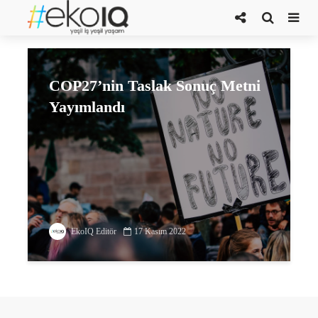
kömür enerjisi
COP27’nin Taslak Sonuç Metni
Yayımlandı
EkoIQ Editör
17 Kasım 2022