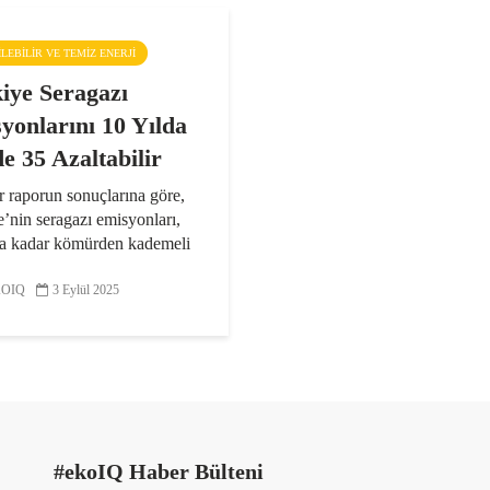
ŞILEBILIR VE TEMIZ ENERJI
iye Seragazı
yonlarını 10 Yılda
e 35 Azaltabilir
r raporun sonuçlarına göre,
’nin seragazı emisyonları,
a kadar kömürden kademeli
e yenilenebilir enerji
munun hızlanmasıyla
OIQ
3 Eylül 2025
e 2010 seviyesine
bilir. Türkiye enerji...
#ekoIQ Haber Bülteni