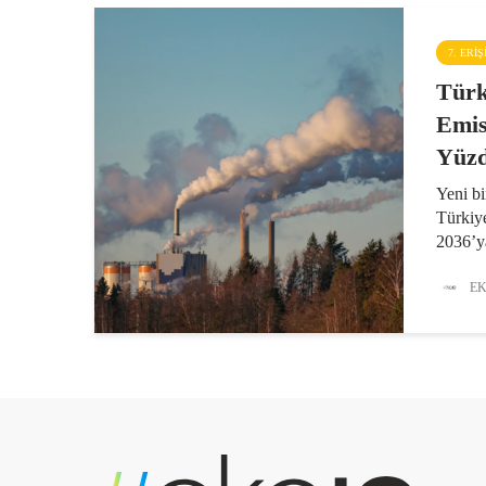
7. ERI
Türk
Emis
Yüzd
Yeni bi
Türkiye
2036’y
çıkış v
kurulu
EK
2035’t
gerileye