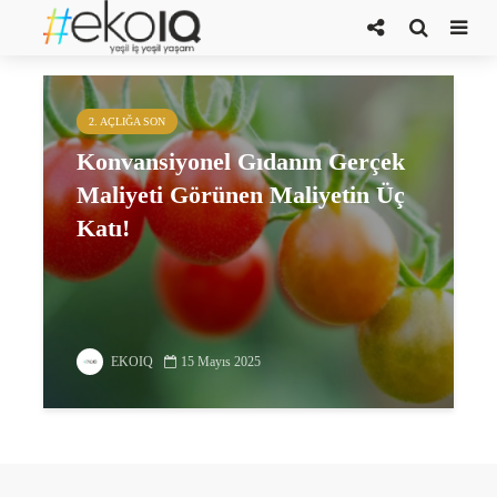
konvansiyonel gıda
2. AÇLIĞA SON
Konvansiyonel Gıdanın Gerçek
Maliyeti Görünen Maliyetin Üç
Katı!
EKOIQ
15 Mayıs 2025