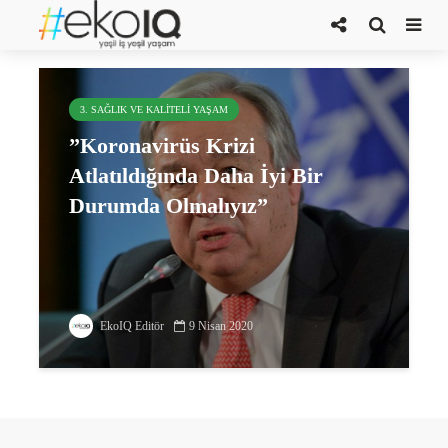
kooronavirüs
3. SAĞLIK VE KALITELI YAŞAM
”Koronavirüs Krizi
Atlatıldığında Daha İyi Bir
Durumda Olmalıyız”
EkoIQ Editör
9 Nisan 2020