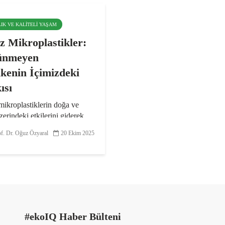
LIK VE KALITELI YAŞAM
iz Mikroplastikler:
ünmeyen
ikenin İçimizdeki
ısı
mikroplastiklerin doğa ve
zerindeki etkilerini giderek
t ortaya koyarken yasal
f. Dr. Oğuz Özyaral
20 Ekim 2025
 hâlâ 20. yüzyılın plastik
na takılı kalmış durumda.
astikler, henüz birçok
resmi olarak...
#ekoIQ Haber Bülteni