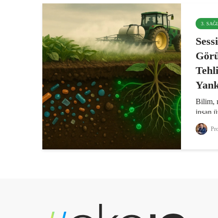
3. SAĞ
Sess
Gör
Tehl
Yank
Bilim, 
insan ü
daha ne
Pro
çerçeve
mantığı
Mikropl
ülkede 