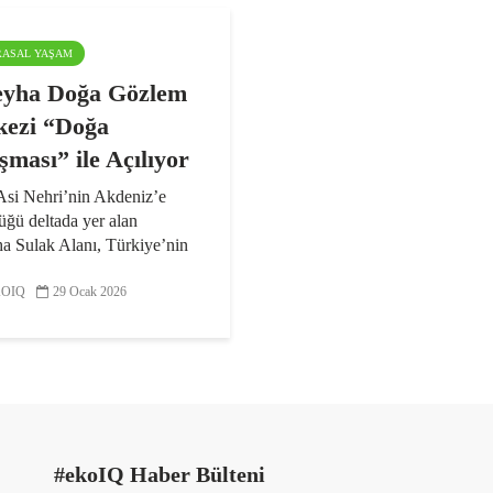
ARASAL YAŞAM
eyha Doğa Gözlem
ezi “Doğa
şması” ile Açılıyor
Asi Nehri’nin Akdeniz’e
üğü deltada yer alan
ha Sulak Alanı, Türkiye’nin
kuş türü kaydedilmiş sulak
ından biri. 13-15 Şubat
OIQ
29 Ocak 2026
ri arasında Türkiye’nin farklı
rinden gelecek...
#ekoIQ Haber Bülteni