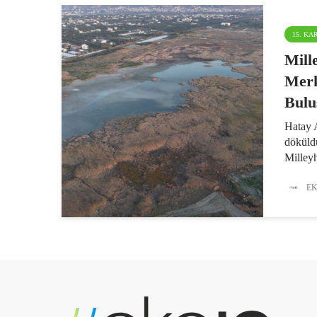
15. K
Mill
Merk
Bulu
Hatay 
döküld
Milley
en çok 
alanlar
EK
tarihle
bölgele