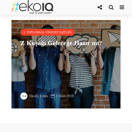
Milli Eğitim Bakanı Ziya Selçuk
5. TOPLUMSAL CINSIYET EŞITLIĞI
Z Kuşağı Geleceğe Hazır mı?
EkoIQ Editör
1 Ekim 2019