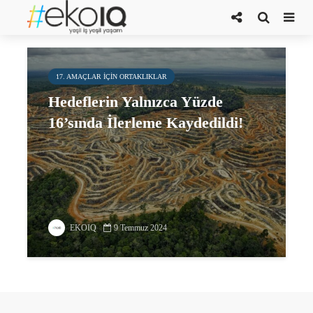
Mimaride Reform
17. AMAÇLAR IÇIN ORTAKLIKLAR
Hedeflerin Yalnızca Yüzde
16’sında İlerleme Kaydedildi!
EKOIQ
9 Temmuz 2024