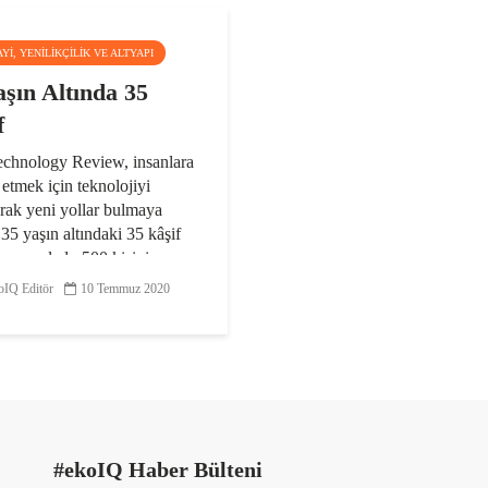
AYI, YENILIKÇILIK VE ALTYAPI
aşın Altında 35
f
chnology Review, insanlara
etmek için teknolojiyi
rak yeni yollar bulmaya
 35 yaşın altındaki 35 kâşif
ni yayımladı. 500 kişinin
 seçilen son 20 yılın 35
IQ Editör
10 Temmuz 2020
 yayınladıkları...
#ekoIQ Haber Bülteni