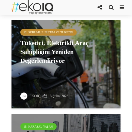
mobilite
12. SORUMLU ÜRETIM VE TÜKETIM
Tüketici, Elektrikli Araç
Sahipliğini Yeniden
Değerlendiriyor
EKOIQ
18 Şubat 2026
15. KARASAL YAŞAM