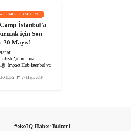
AYI, YENILIKÇILIK VE ALTYAPI
Camp İstanbul’a
urmak için Son
h 30 Mayıs!
tanbul
solosluğu’nun ana
liği, Impact Hub İstanbul ve
yürütücülüğünde hayata
TechCamp İstanbul etkinliği
IQ Editör
27 Mayıs 2019
yor. “Dijital Medyadaki
ri Aşmak” başlıklı
mp...
#ekoIQ Haber Bülteni