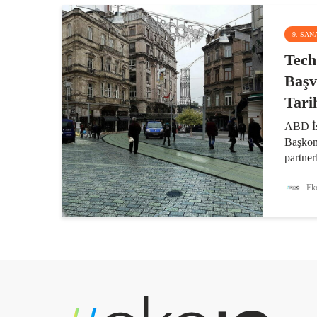
9. SAN
Tech
Başv
Tari
ABD İs
Başkon
partner
imece 
geçen 
Eko
yaklaşı
Engelle
TechCa