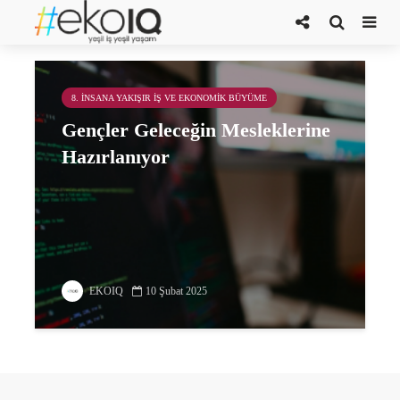
teknoloji ve dijital okuryazarlık
8. İNSANA YAKIŞIR İŞ VE EKONOMIK BÜYÜME
Gençler Geleceğin Mesleklerine
Hazırlanıyor
EKOIQ
10 Şubat 2025