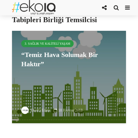
Temiz Hava Hakkı Platformu Türk
Tabipleri Birliği Temsilcisi
3. SAĞLIK VE KALITELI YAŞAM
“Temiz Hava Solumak Bir
Haktır”
EkoIQ Editör
18 Haziran 2018