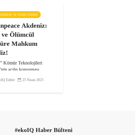
ŞILEBILIR VE TEMIZ ENERJI
npeace Akdeniz:
i ve Ölümcül
üre Mahkum
iz!
” Kömür Teknolojileri
’nin açılış konuşması
nda Greenpeace Akdeniz
IQ Editör
25 Nisan 2023
irektörü, “Havası Kirli,
Kirli, Neresi Temiz?!” yazılı
la ve düdük sesleriyle
e...
#ekoIQ Haber Bülteni