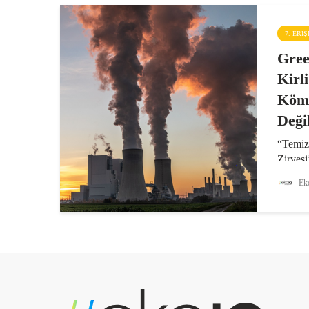
7. ERI
Gree
Kirl
Köm
Değil
“Temiz
Zirvesi
sırası
Eko
Genel D
Parası 
pankart
kömürd