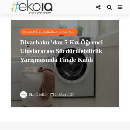
The Earth Prize
9. SANAYI, YENILIKÇILIK VE ALTYAPI
Diyarbakır’dan 5 Kız Öğrenci
Uluslararası Sürdürülebilirlik
Yarışmasında Finale Kaldı
EkoIQ Editör
26 Mart 2023